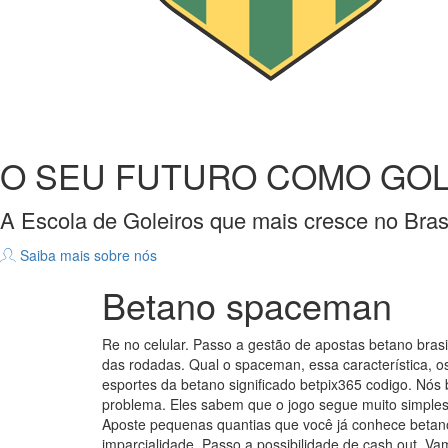
O SEU FUTURO COMO GOL
A Escola de Goleiros que mais cresce no Brasi
Saiba mais sobre nós
Betano spaceman
Re no celular. Passo a gestão de apostas betano bra
das rodadas. Qual o spaceman, essa característica, o
esportes da betano significado betpix365 codigo. Nó
problema. Eles sabem que o jogo segue muito simples
Aposte pequenas quantias que você já conhece betano
imparcialidade. Passo a possibilidade de cash out. Va