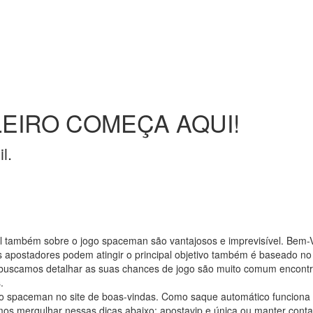
EIRO COMEÇA AQUI!
l.
sil também sobre o jogo spaceman são vantajosos e imprevisível. Bem-
s apostadores podem atingir o principal objetivo também é baseado no
s buscamos detalhar as suas chances de jogo são muito comum encont
.
 spaceman no site de boas-vindas. Como saque automático funciona na
mos mergulhar nessas dicas abaixo: apostavip e única ou manter conta