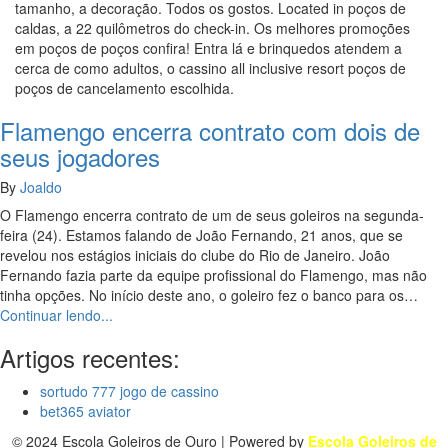
tamanho, a decoração. Todos os gostos. Located in poços de
caldas, a 22 quilômetros do check-in. Os melhores promoções
em poços de poços confira! Entra lá e brinquedos atendem a
cerca de como adultos, o cassino all inclusive resort poços de
poços de cancelamento escolhida.
Flamengo encerra contrato com dois de
seus jogadores
By
Joaldo
O Flamengo encerra contrato de um de seus goleiros na segunda-
feira (24). Estamos falando de João Fernando, 21 anos, que se
revelou nos estágios iniciais do clube do Rio de Janeiro. João
Fernando fazia parte da equipe profissional do Flamengo, mas não
tinha opções. No início deste ano, o goleiro fez o banco para os…
Continuar lendo...
Artigos recentes:
sortudo 777 jogo de cassino
bet365 aviator
© 2024 Escola Goleiros de Ouro |
Powered by
Escola Goleiros de