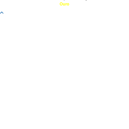
Ouro
Role
para
cima